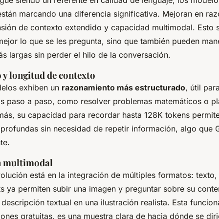
igue siendo un referente en calidad de lenguaje, los model
tán marcando una diferencia significativa. Mejoran en ra
sión de contexto extendido y capacidad multimodal. Esto s
mejor lo que se les pregunta, sino que también pueden man
s largas sin perder el hilo de la conversación.
y longitud de contexto
elos exhiben un
razonamiento más estructurado
, útil pa
sis paso a paso, como resolver problemas matemáticos o pla
ás, su capacidad para recordar hasta 128K tokens permit
profundas sin necesidad de repetir información, algo que
te.
n multimodal
lución está en la integración de múltiples formatos: texto,
s ya permiten subir una imagen y preguntar sobre su conte
descripción textual en una ilustración realista. Esta funcion
iones gratuitas, es una muestra clara de hacia dónde se diri