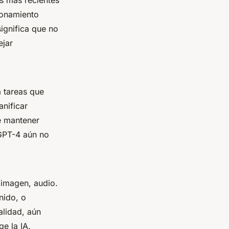
os más recientes
zonamiento
ignifica que no
ejar
ra tareas que
nificar
e mantener
 GPT-4 aún no
 imagen, audio.
nido, o
alidad, aún
ge la IA.