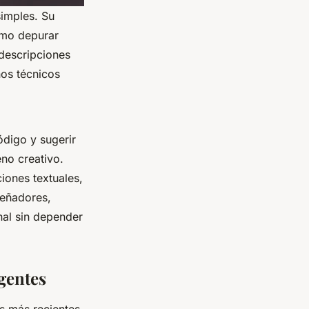
simples. Su
omo depurar
 descripciones
nos técnicos
digo y sugerir
eno creativo.
iones textuales,
señadores,
nal sin depender
gentes