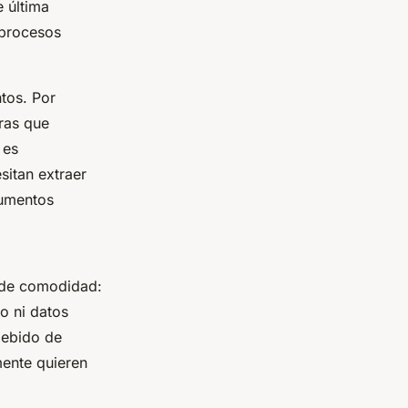
 última
 procesos
tos. Por
tras que
 es
sitan extraer
cumentos
n de comodidad:
co ni datos
debido de
mente quieren