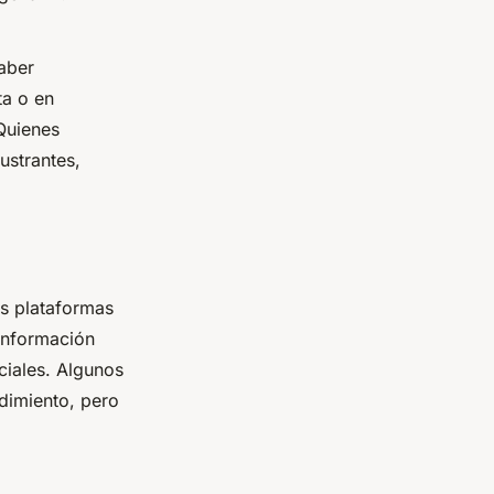
haber
ta o en
Quienes
ustrantes,
as plataformas
información
iales. Algunos
dimiento, pero