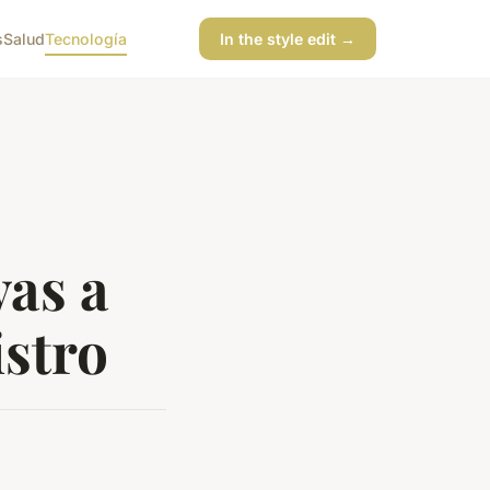
s
Salud
Tecnología
In the style edit →
vas a
istro