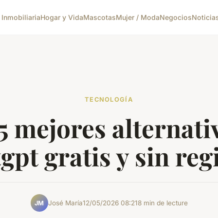
 Inmobiliaria
Hogar y Vida
Mascotas
Mujer / Moda
Negocios
Noticia
TECNOLOGÍA
5 mejores alternati
gpt gratis y sin reg
José María
12/05/2026 08:21
8 min de lecture
JM