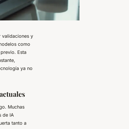
r validaciones y
n modelos como
previo. Esta
stante,
ecnología ya no
actuales
ego. Muchas
s de IA
uerta tanto a