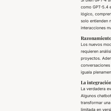
Si bien GPT-4 s
como GPT-5.4 es
lógico, compren
solo entienden 
interacciones má
Razonamiento 
Los nuevos mod
requieren análi
proyectos. Adem
conversaciones 
iguala plenamen
La integració
La verdadera evo
Algunos chatbot
transformar una 
limitada en vers