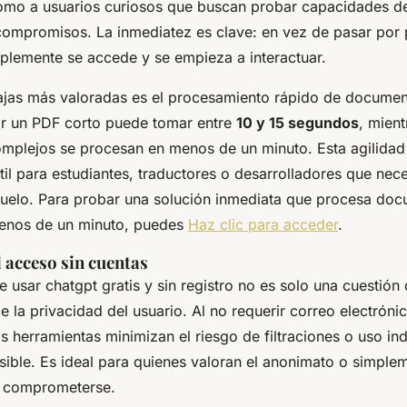
omo a usuarios curiosos que buscan probar capacidades de
compromisos. La inmediatez es clave: en vez de pasar por
plemente se accede y se empieza a interactuar.
ajas más valoradas es el procesamiento rápido de documen
ar un PDF corto puede tomar entre
10 y 15 segundos
, mien
mplejos se procesan en menos de un minuto. Esta agilidad
il para estudiantes, traductores o desarrolladores que nece
vuelo. Para probar una solución inmediata que procesa do
enos de un minuto, puedes
Haz clic para acceder
.
l acceso sin cuentas
e usar chatgpt gratis y sin registro no es solo una cuestió
e la privacidad del usuario. Al no requerir correo electróni
s herramientas minimizan el riesgo de filtraciones o uso in
sible. Es ideal para quienes valoran el anonimato o simple
e comprometerse.