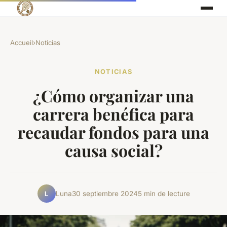
Accueil
›
Noticias
NOTICIAS
¿Cómo organizar una
carrera benéfica para
recaudar fondos para una
causa social?
Luna
30 septiembre 2024
5 min de lecture
L