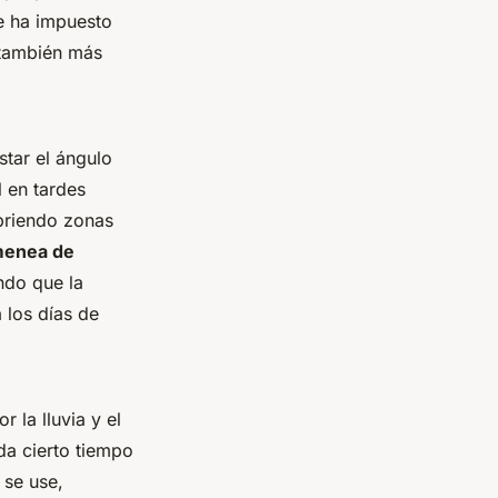
se ha impuesto
o también más
star el ángulo
l en tardes
ubriendo zonas
menea de
ando que la
 los días de
r la lluvia y el
da cierto tiempo
 se use,