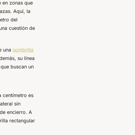
ie en zonas que
azas. Aquí, la
etro del
 una cuestión de
de una
sombrilla
Además, su línea
 que buscan un
 centímetro es
teral sin
 de encierro. A
illa rectangular