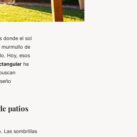
s donde el sol
l murmullo de
ido. Hoy, esos
ctangular
ha
 buscan
iseño
de patios
. Las sombrillas