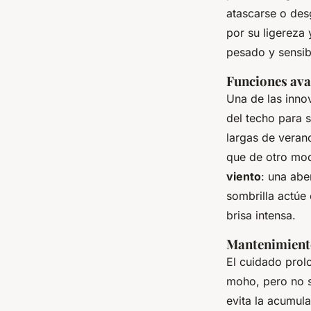
atascarse o des
por su ligereza 
pesado y sensibl
Funciones avan
Una de las innov
del techo para s
largas de veran
que de otro mod
viento
: una abe
sombrilla actúe
brisa intensa.
Mantenimiento 
El cuidado prolo
moho, pero no s
evita la acumul