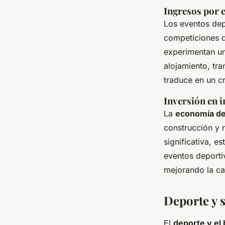
Ingresos por 
Los eventos dep
competiciones d
experimentan un 
alojamiento, tra
traduce en un c
Inversión en 
La
economía de
construcción y 
significativa, e
eventos deporti
mejorando la ca
Deporte y 
El
deporte y el 