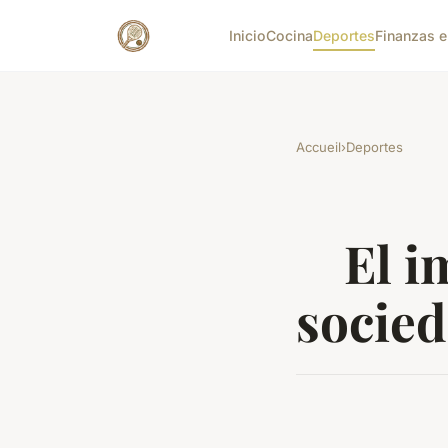
Inicio
Cocina
Deportes
Finanzas e
Accueil
›
Deportes
El i
socied