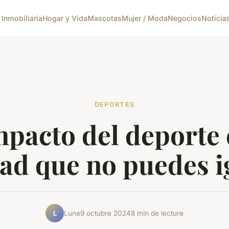
 Inmobiliaria
Hogar y Vida
Mascotas
Mujer / Moda
Negocios
Noticia
DEPORTES
mpacto del deporte 
ad que no puedes 
Luna
9 octubre 2024
8 min de lecture
L