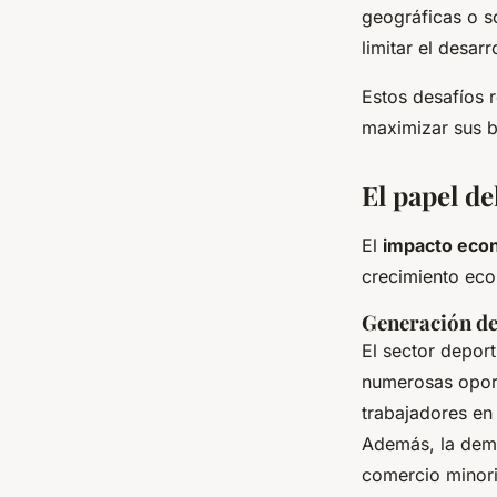
geográficas o s
limitar el desar
Estos desafíos 
maximizar sus b
El papel d
El
impacto eco
crecimiento eco
Generación d
El sector depor
numerosas oport
trabajadores en 
Además, la dema
comercio minori