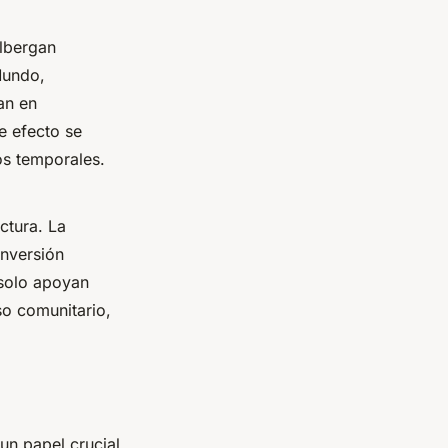
albergan
Mundo,
an en
e efecto se
os temporales.
ctura. La
inversión
 solo apoyan
so comunitario,
n papel crucial