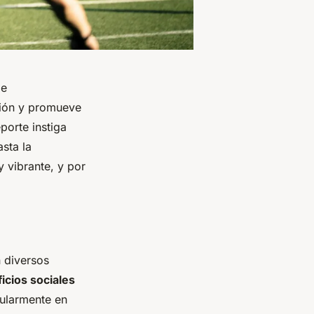
de
usión y promueve
porte instiga
sta la
 vibrante, y por
n diversos
icios sociales
gularmente en