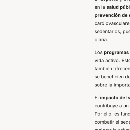
en la
salud públ
prevención de
cardiovasculare
sedentarios, pu
diaria.
Los
programas c
vida activo. Es
también ofrecen
se beneficien d
sobre la importa
El
impacto del 
contribuye a un
Por ello, es fun
combatir el se