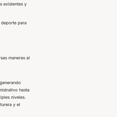
s existentes y
l deporte para
rsas maneras al
 generando
istrativo hasta
iples niveles.
urera y el