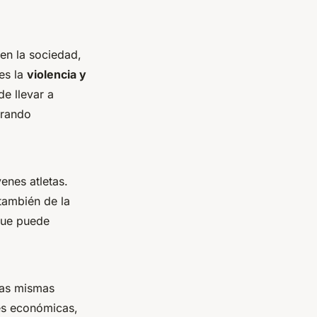
en la sociedad,
es la
violencia y
e llevar a
erando
enes atletas.
también de la
 que puede
las mismas
nes económicas,